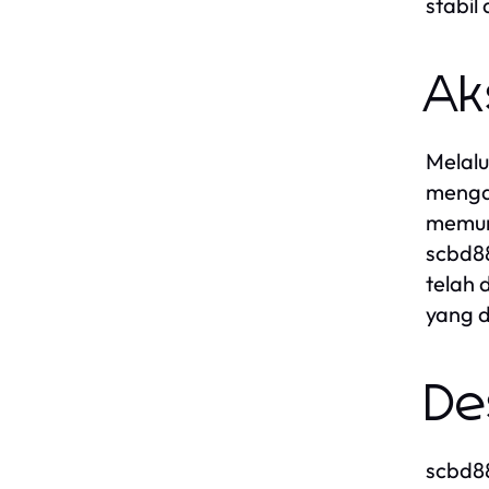
stabil
Ak
Melalu
mengak
memung
scbd88
telah 
yang d
De
scbd88