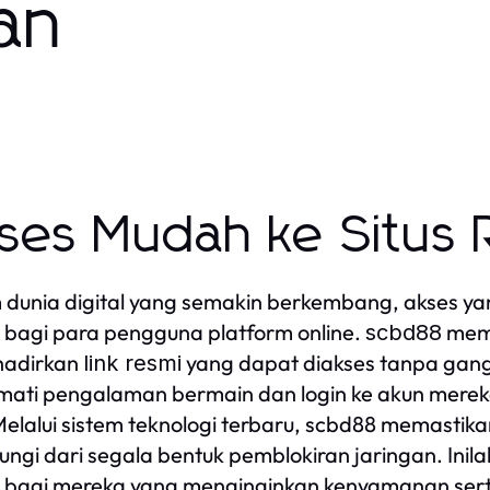
an
ses Mudah ke Situs
dunia digital yang semakin berkembang, akses y
bagi para pengguna platform online.
mema
scbd88
adirkan
yang dapat diakses tanpa gang
link resmi
mati pengalaman bermain dan login ke akun mere
Melalui sistem teknologi terbaru, scbd88 memastika
dungi dari segala bentuk pemblokiran jaringan. In
bagi mereka yang menginginkan kenyamanan serta