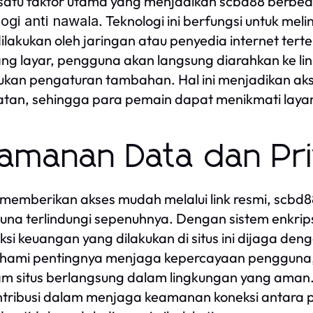
satu faktor utama yang menjadikan scbd88 berbed
. Teknologi ini berfungsi untuk mel
ogi anti nawala
ilakukan oleh jaringan atau penyedia internet tert
ng layar, pengguna akan langsung diarahkan ke li
kan pengaturan tambahan. Hal ini menjadikan akse
tan, sehingga para pemain dapat menikmati laya
amanan Data dan Pri
 memberikan akses mudah melalui link resmi, scbd
na terlindungi sepenuhnya. Dengan sistem enkripsi
ksi keuangan yang dilakukan di situs ini dijaga de
ami pentingnya menjaga kepercayaan pengguna, se
am situs berlangsung dalam lingkungan yang aman.
tribusi dalam menjaga keamanan koneksi antara 