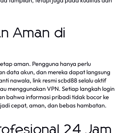
a tampilan, tetapi juga pada kualitas dan
an Aman di
tetap aman. Pengguna hanya perlu
kan data akun, dan mereka dapat langsung
ti nawala, link resmi scbd88 selalu aktif
atau menggunakan VPN. Setiap langkah login
an bahwa informasi pribadi tidak bocor ke
jadi cepat, aman, dan bebas hambatan.
ofesional 24 Jam