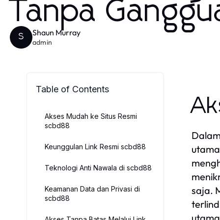
Tanpa Ganggu
Shaun Murray
S
admin
Table of Contents
Ak
Akses Mudah ke Situs Resmi
scbd88
Dalam 
Keunggulan Link Resmi scbd88
utama 
mengh
Teknologi Anti Nawala di scbd88
menik
saja. 
Keamanan Data dan Privasi di
scbd88
terlin
utama 
Akses Tanpa Batas Melalui Link