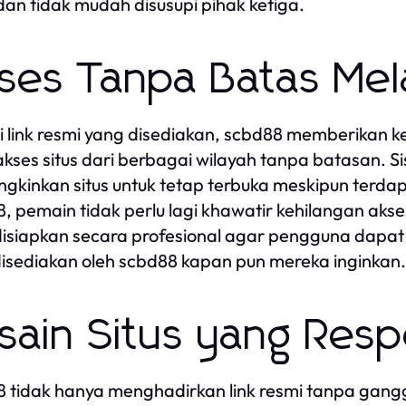
 dan tidak mudah disusupi pihak ketiga.
ses Tanpa Batas Mela
i link resmi yang disediakan, scbd88 memberika
ses situs dari berbagai wilayah tanpa batasan. S
kinkan situs untuk tetap terbuka meskipun terdap
, pemain tidak perlu lagi khawatir kehilangan akses
disiapkan secara profesional agar pengguna dapat 
isediakan oleh scbd88 kapan pun mereka inginkan.
sain Situs yang Res
 tidak hanya menghadirkan link resmi tanpa gang