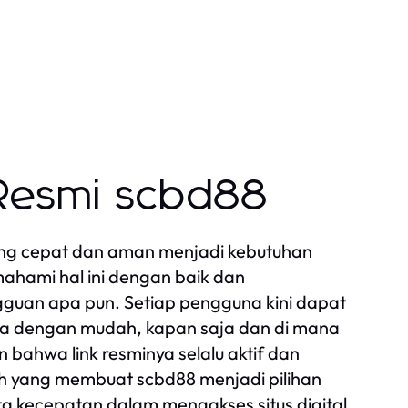
 Resmi scbd88
ang cepat dan aman menjadi kebutuhan
hami hal ini dengan baik dan
guan apa pun. Setiap pengguna kini dapat
ka dengan mudah, kapan saja dan di mana
n bahwa link resminya selalu aktif dan
ilah yang membuat scbd88 menjadi pilihan
 kecepatan dalam mengakses situs digital