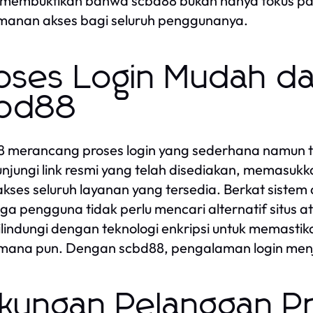
i membuktikan bahwa scbd88 bukan hanya fokus pad
manan akses bagi seluruh penggunanya.
oses Login Mudah d
bd88
8 merancang proses login yang sederhana namun 
jungi link resmi yang telah disediakan, memasuk
ses seluruh layanan yang tersedia. Berkat sistem an
ga pengguna tidak perlu mencari alternatif situs 
ilindungi dengan teknologi enkripsi untuk memastik
 mana pun. Dengan scbd88, pengalaman login men
kungan Pelanggan Pr