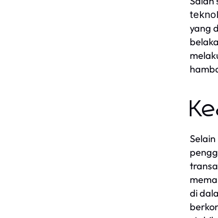
Salah 
teknol
yang d
belaka
melaku
hamba
Ke
Selain
penggu
transa
memah
di dal
berkon