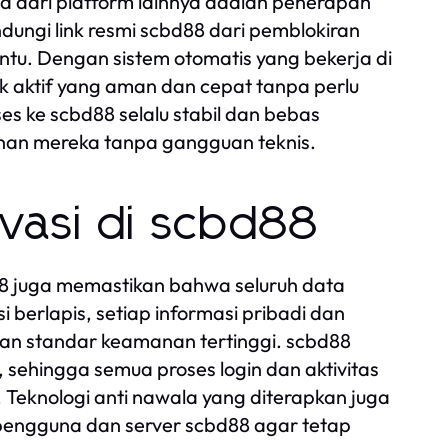
a dari platform lainnya adalah penerapan
indungi link resmi scbd88 dari pemblokiran
entu. Dengan sistem otomatis yang bekerja di
nk aktif yang aman dan cepat tanpa perlu
s ke scbd88 selalu stabil dan bebas
nan mereka tanpa gangguan teknis.
vasi di scbd88
88 juga memastikan bahwa seluruh data
 berlapis, setiap informasi pribadi dan
ngan standar keamanan tertinggi. scbd88
hingga semua proses login dan aktivitas
 Teknologi anti nawala yang diterapkan juga
pengguna dan server scbd88 agar tetap