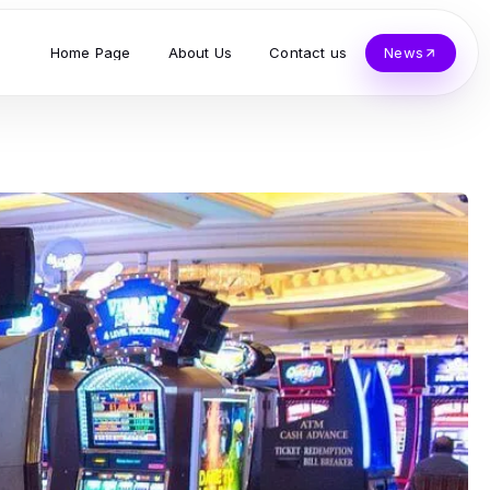
Home Page
About Us
Contact us
News