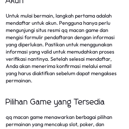
Akun
Untuk mulai bermain, langkah pertama adalah
mendaftar untuk akun. Pengguna hanya perlu
mengunjungi situs resmi qq macan game dan
mengisi formulir pendaftaran dengan informasi
yang diperlukan. Pastikan untuk menggunakan
informasi yang valid untuk memudahkan proses
verifikasi nantinya. Setelah selesai mendaftar,
Anda akan menerima konfirmasi melalui email
yang harus diaktifkan sebelum dapat mengakses
permainan.
Pilihan Game yang Tersedia
qq macan game menawarkan berbagai pilihan
permainan yang mencakup slot, poker, dan