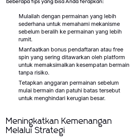
beberapa tips yang bisa Anda terapkan:
Mulailah dengan permainan yang lebih
sederhana untuk memahami mekanisme
sebelum beralih ke permainan yang lebih
rumit.
Manfaatkan bonus pendaftaran atau free
spin yang sering ditawarkan oleh platform
untuk memaksimalkan kesempatan bermain
tanpa risiko.
Tetapkan anggaran permainan sebelum
mulai bermain dan patuhi batas tersebut
untuk menghindari kerugian besar.
Meningkatkan Kemenangan
Melalui Strategi