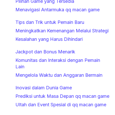
Pilihan Game yang Tersedia
Menavigasi Antarmuka qq macan game
Tips dan Trik untuk Pemain Baru
Meningkatkan Kemenangan Melalui Strategi
Kesalahan yang Harus Dihindari
Jackpot dan Bonus Menarik
Komunitas dan Interaksi dengan Pemain
Lain
Mengelola Waktu dan Anggaran Bermain
Inovasi dalam Dunia Game
Prediksi untuk Masa Depan qq macan game
Ultah dan Event Spesial di qq macan game