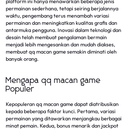
platform ini hanya menawarkan beberapa jenis
permainan sederhana, tetapi seiring berjalannya
waktu, pengembang terus menambah variasi
permainan dan meningkatkan kualitas grafis dan
antarmuka pengguna. Inovasi dalam teknologi dan
desain telah membuat pengalaman bermain
menjadi lebih mengesankan dan mudah diakses,
membuat qq macan game semakin diminati oleh
banyak orang.
Mengapa qq macan game
Populer
Kepopuleran qq macan game dapat diatribusikan
kepada beberapa faktor kunci. Pertama, variasi
permainan yang ditawarkan menjangkau berbagai
minat pemain. Kedua, bonus menarik dan jackpot