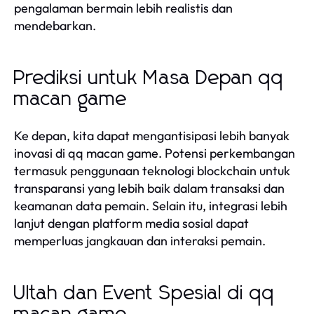
pengalaman bermain lebih realistis dan
mendebarkan.
Prediksi untuk Masa Depan qq
macan game
Ke depan, kita dapat mengantisipasi lebih banyak
inovasi di qq macan game. Potensi perkembangan
termasuk penggunaan teknologi blockchain untuk
transparansi yang lebih baik dalam transaksi dan
keamanan data pemain. Selain itu, integrasi lebih
lanjut dengan platform media sosial dapat
memperluas jangkauan dan interaksi pemain.
Ultah dan Event Spesial di qq