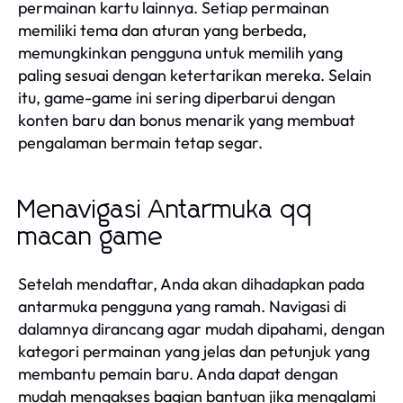
permainan kartu lainnya. Setiap permainan
memiliki tema dan aturan yang berbeda,
memungkinkan pengguna untuk memilih yang
paling sesuai dengan ketertarikan mereka. Selain
itu, game-game ini sering diperbarui dengan
konten baru dan bonus menarik yang membuat
pengalaman bermain tetap segar.
Menavigasi Antarmuka qq
macan game
Setelah mendaftar, Anda akan dihadapkan pada
antarmuka pengguna yang ramah. Navigasi di
dalamnya dirancang agar mudah dipahami, dengan
kategori permainan yang jelas dan petunjuk yang
membantu pemain baru. Anda dapat dengan
mudah mengakses bagian bantuan jika mengalami