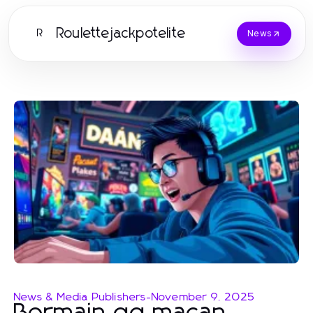
Roulettejackpotelite
R
News
News & Media Publishers
-
November 9, 2025