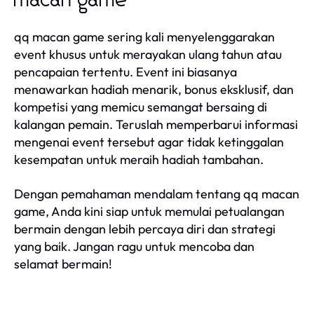
macan game
qq macan game sering kali menyelenggarakan
event khusus untuk merayakan ulang tahun atau
pencapaian tertentu. Event ini biasanya
menawarkan hadiah menarik, bonus eksklusif, dan
kompetisi yang memicu semangat bersaing di
kalangan pemain. Teruslah memperbarui informasi
mengenai event tersebut agar tidak ketinggalan
kesempatan untuk meraih hadiah tambahan.
Dengan pemahaman mendalam tentang qq macan
game, Anda kini siap untuk memulai petualangan
bermain dengan lebih percaya diri dan strategi
yang baik. Jangan ragu untuk mencoba dan
selamat bermain!